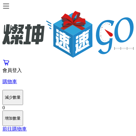
會員登入
購物車
減少數量
0
增加數量
前往購物車