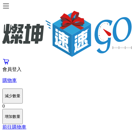
會員登入
購物車
減少數量
0
增加數量
前往購物車