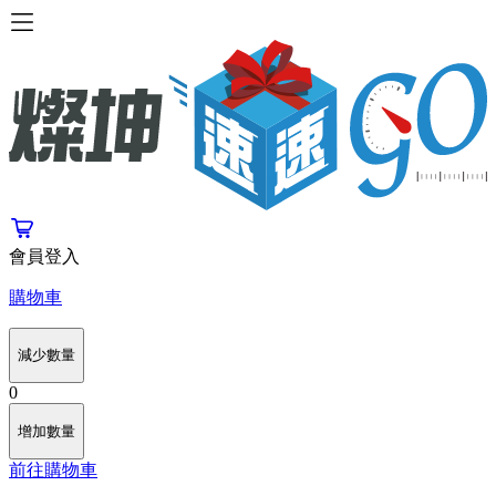
會員登入
購物車
減少數量
0
增加數量
前往購物車