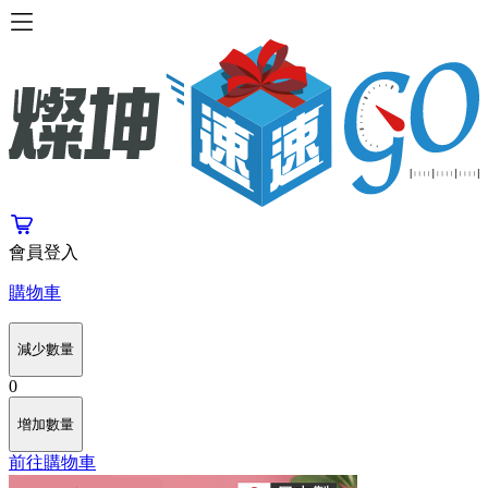
會員登入
購物車
減少數量
0
增加數量
前往購物車