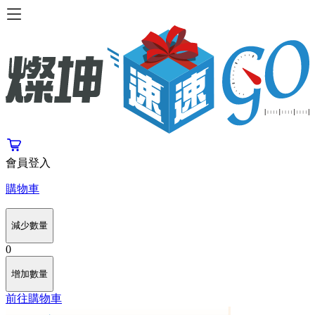
會員登入
購物車
減少數量
0
增加數量
前往購物車