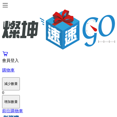
會員登入
購物車
減少數量
0
增加數量
前往購物車