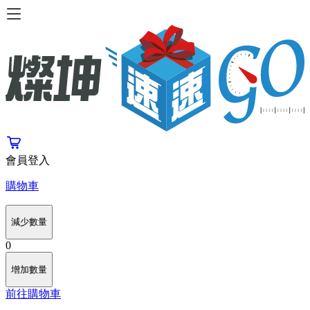
會員登入
購物車
減少數量
0
增加數量
前往購物車