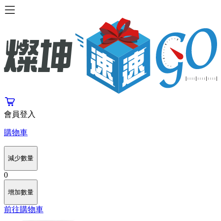
會員登入
購物車
減少數量
0
增加數量
前往購物車