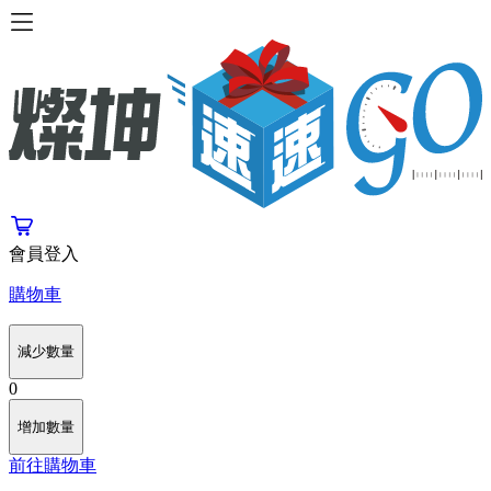
會員登入
購物車
減少數量
0
增加數量
前往購物車