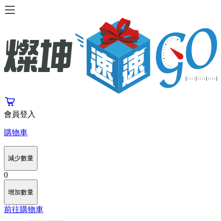
會員登入
購物車
減少數量
0
增加數量
前往購物車