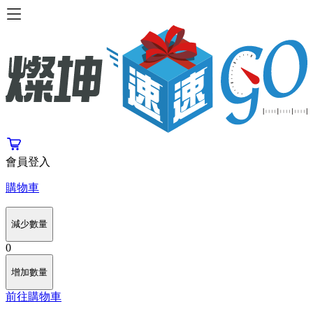
會員登入
購物車
減少數量
0
增加數量
前往購物車