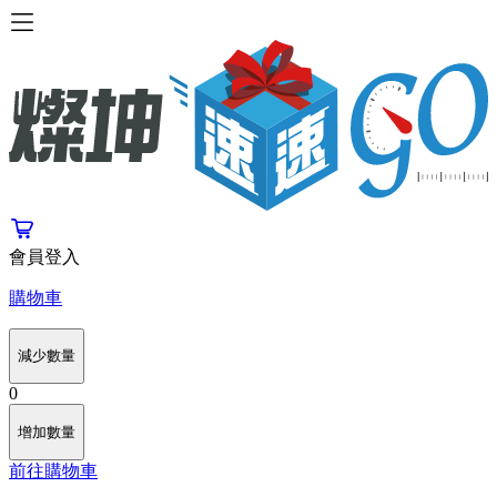
會員登入
購物車
減少數量
0
增加數量
前往購物車