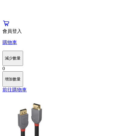
會員登入
購物車
減少數量
0
增加數量
前往購物車