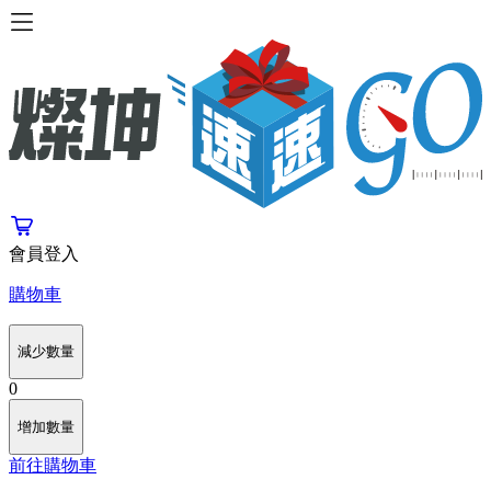
會員登入
購物車
減少數量
0
增加數量
前往購物車