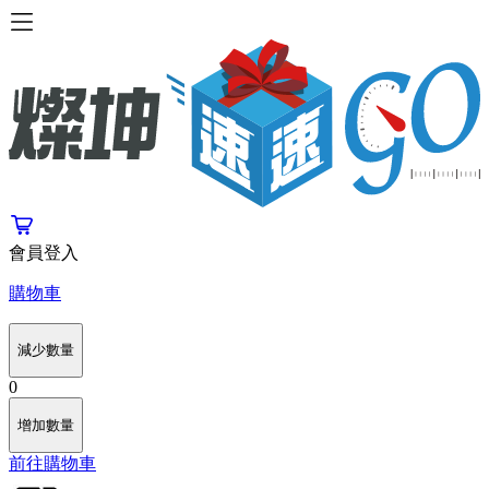
會員登入
購物車
減少數量
0
增加數量
前往購物車