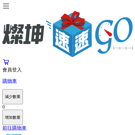
會員登入
購物車
減少數量
0
增加數量
前往購物車