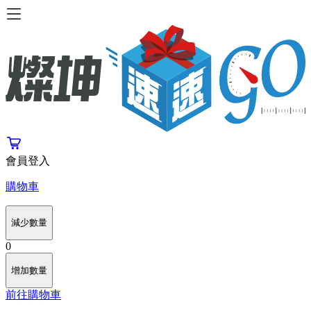
會員登入
購物車
減少數量
0
增加數量
前往購物車