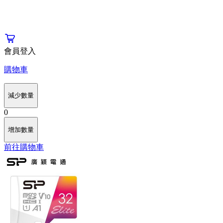
會員登入
購物車
減少數量
0
增加數量
前往購物車