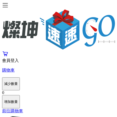
會員登入
購物車
減少數量
0
增加數量
前往購物車