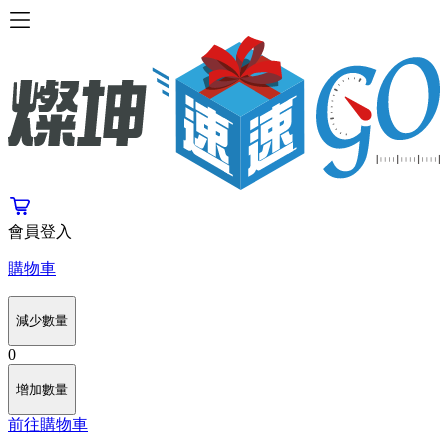
會員登入
購物車
減少數量
0
增加數量
前往購物車