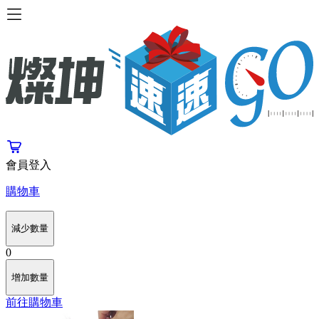
會員登入
購物車
減少數量
0
增加數量
前往購物車