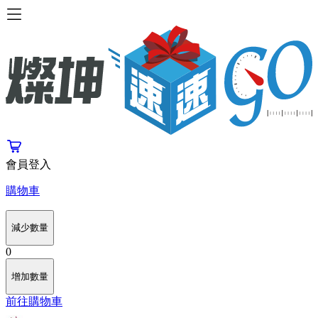
會員登入
購物車
減少數量
0
增加數量
前往購物車