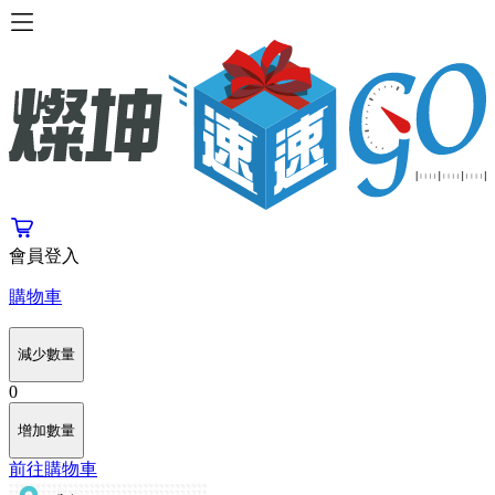
會員登入
購物車
減少數量
0
增加數量
前往購物車