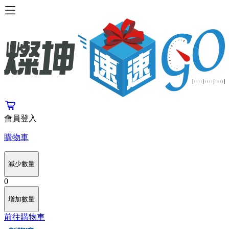
會員登入
購物車
減少數量
0
增加數量
前往購物車