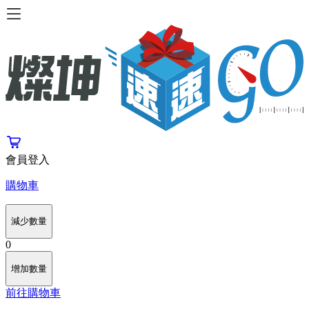
會員登入
購物車
減少數量
0
增加數量
前往購物車