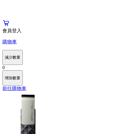
會員登入
購物車
減少數量
0
增加數量
前往購物車