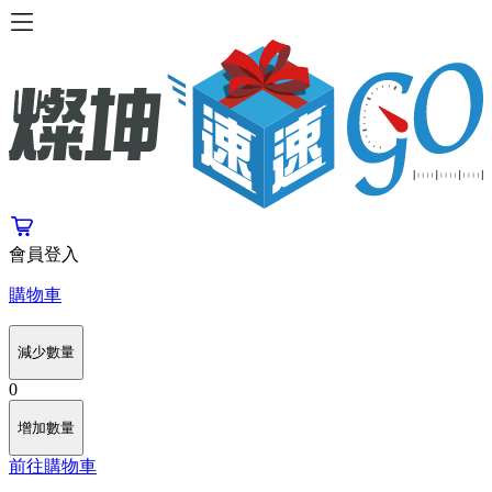
會員登入
購物車
減少數量
0
增加數量
前往購物車