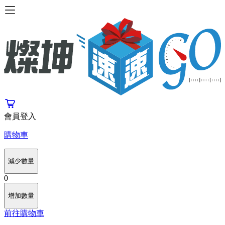
會員登入
購物車
減少數量
0
增加數量
前往購物車