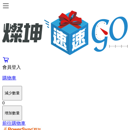
會員登入
購物車
減少數量
0
增加數量
前往購物車