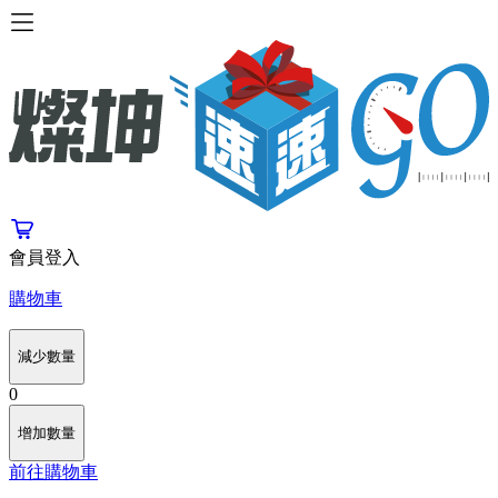
會員登入
購物車
減少數量
0
增加數量
前往購物車