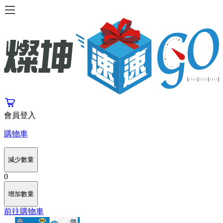
會員登入
購物車
減少數量
0
增加數量
前往購物車