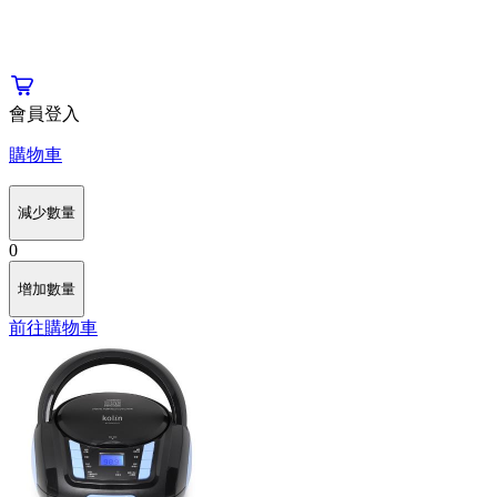
會員登入
購物車
減少數量
0
增加數量
前往購物車