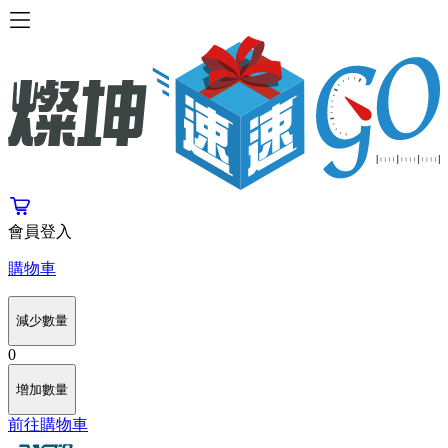
會員登入
購物車
減少數量
0
增加數量
前往購物車