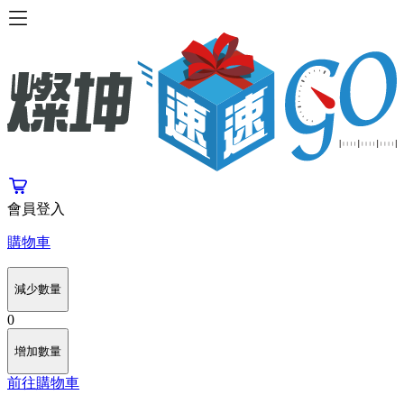
會員登入
購物車
減少數量
0
增加數量
前往購物車