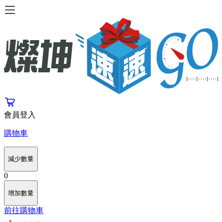
會員登入
購物車
減少數量
0
增加數量
前往購物車