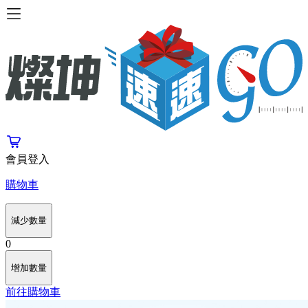
會員登入
購物車
減少數量
0
增加數量
前往購物車