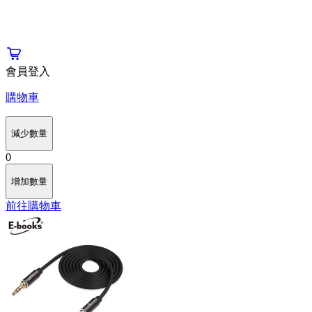
會員登入
購物車
減少數量
0
增加數量
前往購物車