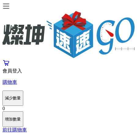
會員登入
購物車
減少數量
0
增加數量
前往購物車