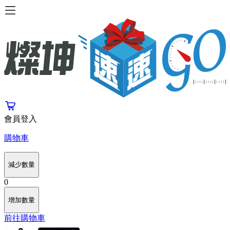
會員登入
購物車
減少數量
0
增加數量
前往購物車