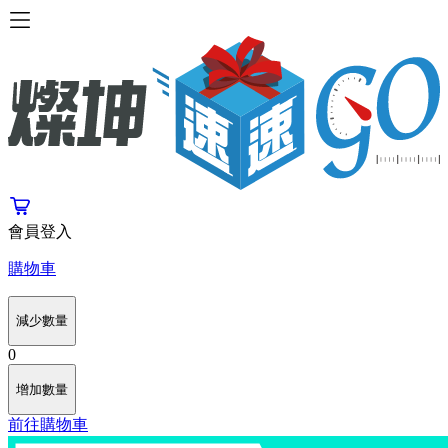
會員登入
購物車
減少數量
0
增加數量
前往購物車