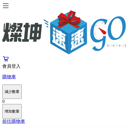
會員登入
購物車
減少數量
0
增加數量
前往購物車