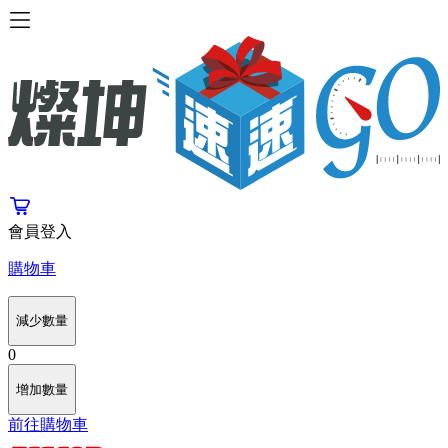
會員登入
購物車
減少數量
0
增加數量
前往購物車