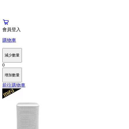
會員登入
購物車
減少數量
0
增加數量
前往購物車