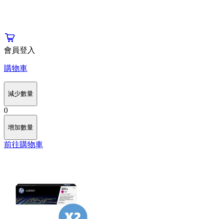
會員登入
購物車
減少數量
0
增加數量
前往購物車