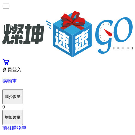
會員登入
購物車
減少數量
0
增加數量
前往購物車