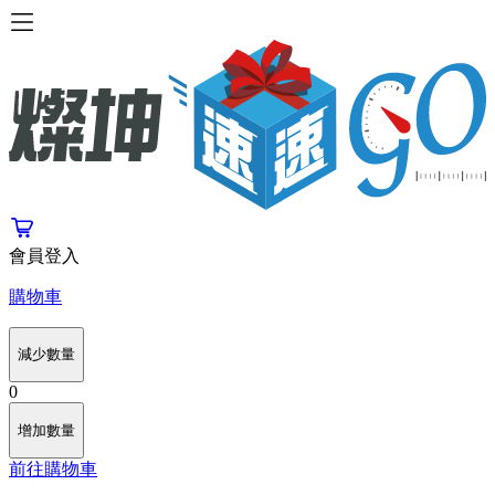
會員登入
購物車
減少數量
0
增加數量
前往購物車