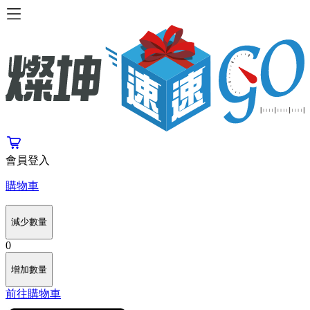
會員登入
購物車
減少數量
0
增加數量
前往購物車