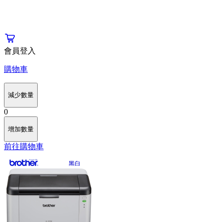
會員登入
購物車
減少數量
0
增加數量
前往購物車