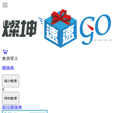
會員登入
購物車
減少數量
0
增加數量
前往購物車