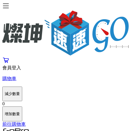
會員登入
購物車
減少數量
0
增加數量
前往購物車